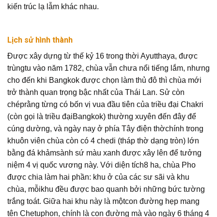
kiến trúc lạ lẫm khác nhau.
Lịch sử hình thành
Được xây dựng từ thế kỷ 16 trong thời Ayutthaya, được
trùngtu vào năm 1782, chùa vẫn chưa nổi tiếng lắm, nhưng
cho đến khi Bangkok được chọn làm thủ đô thì chùa mới
trở thành quan trọng bậc nhất của Thái Lan. Sử còn
chéprằng từng có bốn vị vua đầu tiên của triều đại Chakri
(còn gọi là triều đạiBangkok) thường xuyên đến đây để
cúng dường, và ngày nay ở phía Tây điện thờchính trong
khuôn viên chùa còn có 4 chedi (tháp thờ dạng tròn) lớn
bằng đá khảmsành sứ màu xanh được xây lên để tưởng
niệm 4 vị quốc vương này. Với diện tích8 ha, chùa Pho
được chia làm hai phần: khu ở của các sư sãi và khu
chùa, mỗikhu đều được bao quanh bởi những bức tường
trắng toát. Giữa hai khu này là mộtcon đường hẹp mang
tên Chetuphon, chính là con đường mà vào ngày 6 tháng 4