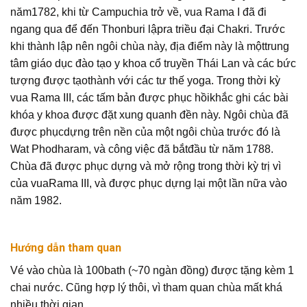
năm1782, khi từ Campuchia trở về, vua Rama I đã đi
ngang qua để đến Thonburi lậpra triều đại Chakri. Trước
khi thành lập nên ngôi chùa này, địa điểm này là mộttrung
tâm giáo dục đào tạo y khoa cổ truyền Thái Lan và các bức
tượng được tạothành với các tư thế yoga. Trong thời kỳ
vua Rama III, các tấm bản được phục hồikhắc ghi các bài
khóa y khoa được đặt xung quanh đền này. Ngôi chùa đã
được phụcdựng trên nền của một ngôi chùa trước đó là
Wat Phodharam, và công việc đã bắtđầu từ năm 1788.
Chùa đã được phục dựng và mở rộng trong thời kỳ trị vì
của vuaRama III, và được phục dựng lại một lần nữa vào
năm 1982.
Hướng dẫn tham quan
Vé vào chùa là 100bath (~70 ngàn đồng) được tặng kèm 1
chai nước. Cũng hợp lý thôi, vì tham quan chùa mất khá
nhiều thời gian.