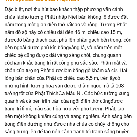
Đặc biệt, nơi thu hút bao khách thập phương vãn cảnh
chùa làpho tượng Phật nhập Niết bàn khổng lồ được đặt
nằm trong một gian điện thờ rấtcao và rộng. Tượng Phật
nằm đồ sộ này có chiều dài đến 46 m, chiều cao 15 m,
đượcđổ bằng thạch cao, phủ lên phần gạch bên trong, còn
bên ngoài được phủ kín bằngvàng lá, và nằm trên một
chiếc bệ cũng được dát vàng sáng chói, chung quanh
cóchạm khắc trang trí rất công phu sắc sảo. Phần mắt và
chân của tượng Phật đượclàm bằng gỗ khảm xà cừ. Hai
lòng bàn chân của Phật có chiều cao 5,5 m, trên ấycó
những hình tượng hoa văn được khảm ngọc mô tả 108
tướng tốt của Phật ThíchCa Mâu Ni. Các bức tường xung
quanh và cả bên trên trần của ngôi điện thờ cũngđược
trang trí tỉ mỉ, màu sắc hòa hợp với pho tượng Phật, tạo
nên một không khíấm cúng và trang nghiêm. Ánh sáng bên
trong điện dường như được nhà chùa có chủý không cho
sáng trưng lên để tạo nên cảnh tranh tối tranh sáng huyền