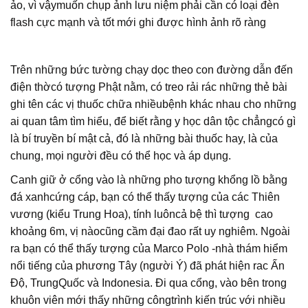
ảo, vì vậymuốn chụp ảnh lưu niệm phải cần có loại đèn
flash cực mạnh và tốt mới ghi được hình ảnh rõ ràng
Trên những bức tường chạy dọc theo con đường dẫn đến
điện thờcó tượng Phật nằm, có treo rải rác những thẻ bài
ghi tên các vị thuốc chữa nhiềubệnh khác nhau cho những
ai quan tâm tìm hiểu, để biết rằng y học dân tộc chẳngcó gì
là bí truyền bí mật cả, đó là những bài thuốc hay, là của
chung, mọi người đều có thể học và áp dụng.
Canh giữ ở cổng vào là những pho tượng khổng lồ bằng
đá xanhcứng cáp, bạn có thể thấy tượng của các Thiên
vương (kiểu Trung Hoa), tính luôncả bệ thì tượng cao
khoảng 6m, vị nàocũng cầm đại đao rất uy nghiêm. Ngoài
ra bạn có thể thấy tượng của Marco Polo -nhà thám hiểm
nổi tiếng của phương Tây (người Ý) đã phát hiện rac Ấn
Độ, TrungQuốc và Indonesia. Đi qua cổng, vào bên trong
khuôn viên mới thấy những côngtrình kiến trúc với nhiều