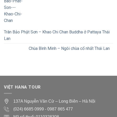
Trân Bảo Phật Sơn – Khao Chi Chan Buddha ở Pattaya Thái
Lan
Chùa Bình Minh – Ngôi chùa cổ nhất Thái Lan
VIỆT HANA TOUR
137A Nguyễn Văn Cừ – Long Biên – Hà Nội
(024) 6685 0999
-
0987 865 477
Mã số thuế: 0110328308